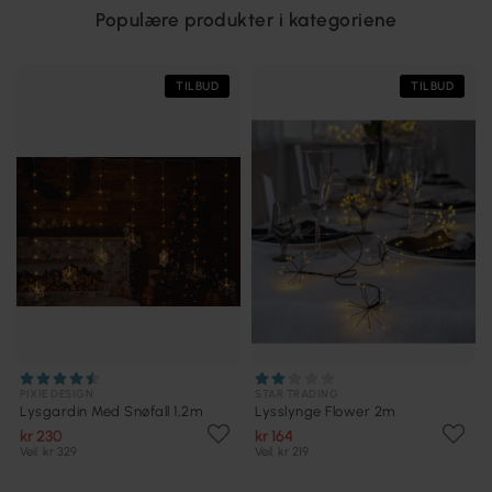
Populære produkter i kategoriene
TILBUD
TILBUD
PIXIE DESIGN
STAR TRADING
Lysgardin Med Snøfall 1,2m
Lysslynge Flower 2m
kr 230
kr 164
Veil. kr 329
Veil. kr 219