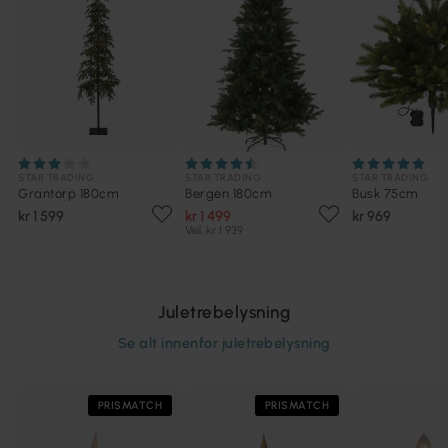
STAR TRADING
STAR TRADING
STAR TRADING
Grantorp 180cm
Bergen 180cm
Busk 75cm
kr 1 599
kr 1 499
kr 969
Veil. kr 1 939
Juletrebelysning
Se alt innenfor
juletrebelysning
PRISMATCH
PRISMATCH