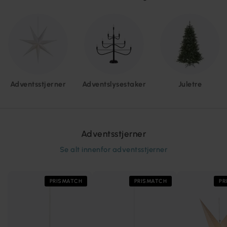
Adventsstjerner
Adventslysestaker
Juletre
Adventsstjerner
Se alt innenfor
adventsstjerner
PRISMATCH
PRISMATCH
PR