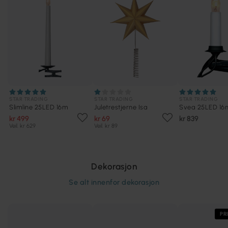
STAR TRADING
STAR TRADING
STAR TRADING
Slimline 25LED 16m
Juletrestjerne Isa
Svea 25LED 16
kr 499
kr 69
kr 839
Veil. kr 629
Veil. kr 89
Dekorasjon
Se alt innenfor
dekorasjon
PR