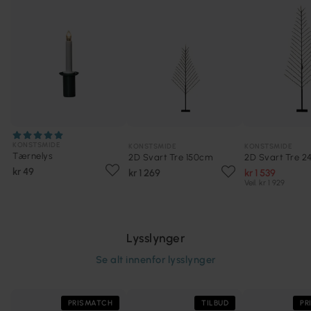
KONSTSMIDE
KONSTSMIDE
KONSTSMIDE
Tærnelys
2D Svart Tre 150cm
2D Svart Tre 
kr 49
kr 1 269
kr 1 539
Veil. kr 1 929
Lysslynger
Se alt innenfor
lysslynger
PRISMATCH
TILBUD
PR