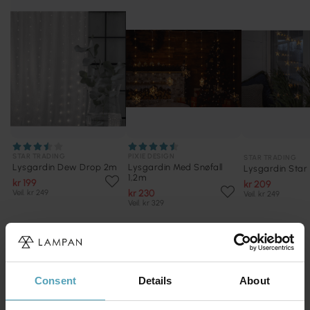
STAR TRADING
PIXIE DESIGN
STAR TRADING
Lysgardin Dew Drop 2m
Lysgardin Med Snøfall
Lysgardin Star
1,2m
kr 199
kr 209
kr 230
Veil. kr 249
Veil. kr 249
Veil. kr 329
Kranser/Girlander
Se alt innenfor
kranser/girlander
Consent
Details
About