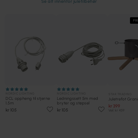
Se alt innenfor
juletilbehør
PR
NORDIC LIGHTING
NORDIC LIGHTING
STAR TRADING
DCL oppheng til stjerne
Ledningssett 5m med
Juletrefot Gran
1,5m
bryter og støpsel
kr 399
kr 105
kr 105
Veil. kr 459