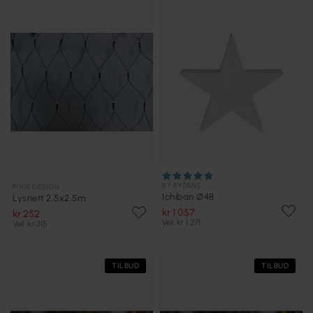
BY RYDÉNS
PIXIE DESIGN
Ichiban Ø48
Lysnett 2,5x2,5m
kr 1 057
kr 252
Veil. kr 1 271
Veil. kr 315
TILBUD
TILBUD