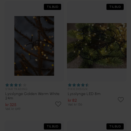
TILBUD
TILBUD
STAR TRADING
PIXIE DESIGN
Lysslynge Golden Warm White
Lysslynge LED 8m
24m
kr 82
kr 325
Veil. kr 136
Veil. kr 649
TILBUD
TILBUD