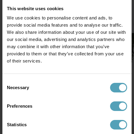
PRISMATCH
PRISMATCH
This website uses cookies
We use cookies to personalise content and ads, to
provide social media features and to analyse our traffic.
We also share information about your use of our site with
our social media, advertising and analytics partners who
may combine it with other information that you’ve
provided to them or that they’ve collected from your use
of their services.
STAR TRADING
STAR TRADING
STAR TRADING
Canadian 250cm
Consent
Alaska Ø38
Erna Ø50
Necessary
kr 339
kr 249
kr 1 349
Selection
Veil. kr 369
Veil. kr 289
Preferences
Flaggstangsbelysning
Statistics
Se alt innenfor
flaggstangsbelysning