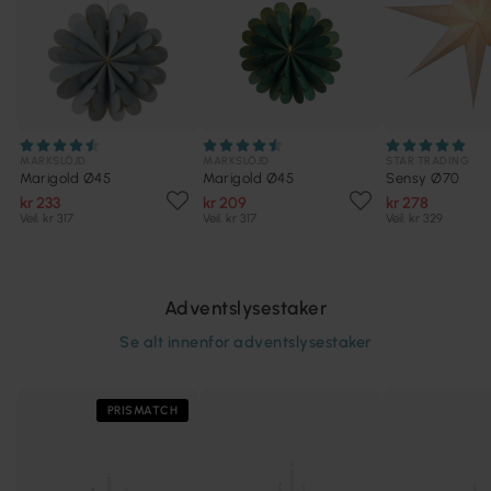
MARKSLÖJD
MARKSLÖJD
STAR TRADING
Marigold Ø45
Marigold Ø45
Sensy Ø70
kr 233
kr 209
kr 278
Veil. kr 317
Veil. kr 317
Veil. kr 329
Adventslysestaker
Se alt innenfor
adventslysestaker
PRISMATCH