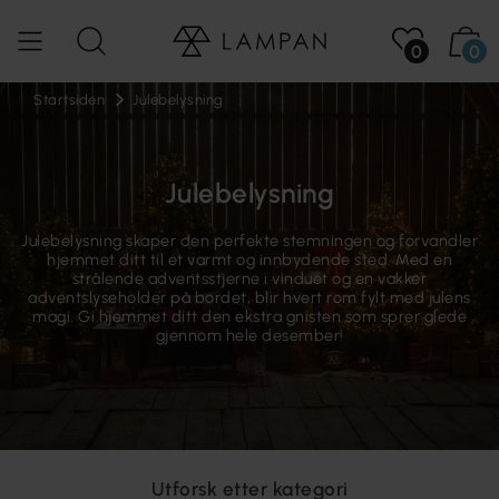
0
0
Startsiden
Julebelysning
Julebelysning
Julebelysning skaper den perfekte stemningen og forvandler
hjemmet ditt til et varmt og innbydende sted. Med en
strålende adventsstjerne i vinduet og en vakker
adventslyseholder på bordet, blir hvert rom fylt med julens
magi. Gi hjemmet ditt den ekstra gnisten som sprer glede
gjennom hele desember!
Utforsk etter kategori