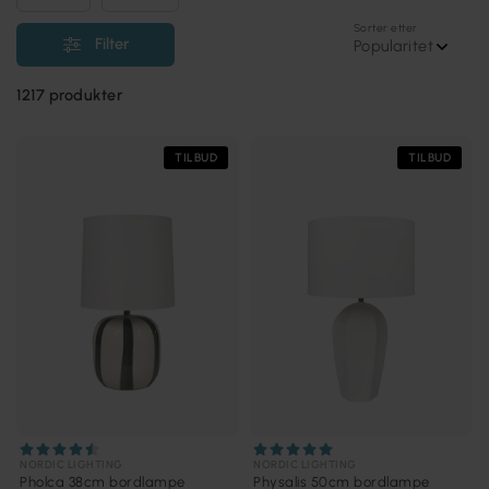
Sorter etter
Filter
Popularitet
1217
produkter
TILBUD
TILBUD
NORDIC LIGHTING
NORDIC LIGHTING
Pholca 38cm bordlampe
Physalis 50cm bordlampe