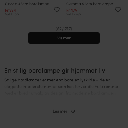
Circolo 48cm bordlampe
Gemma 52cm bordlampe
kr 384
kr 479
Veil. kr 512
Veil. kr 639
(52/1217)
Vis mer
En stilig bordlampe gir hjemmet liv
Stilige bordlamper er mer enn bare en lyskilde – de er
elegante interiørelementer som kan forvandle hele rommet.
Med et bredt utvalg av design, fra moderne bordlamper i
skandinavisk stil til klassiske og elegante modeller, finnes det
en bordlampe for enhver smak og innredning. De gir ikke
Les mer
bare praktisk belysning for lesing eller arbeid, men skaper
også en varm og innbydende atmosfære. Plasser en stilig
bordlampe på nattbordet, skrivebordet eller i stuen for å