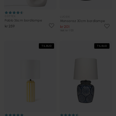
COTTEX
LUCIDE
Pablo 36cm bordlampe
Monsaraz 30cm bordlampe
kr 259
kr 201
Veil. kr 1 151
TILBUD
TILBUD