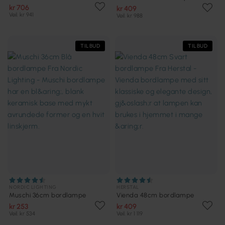
kr 706
kr 409
Veil. kr 941
Veil. kr 988
TILBUD
TILBUD
NORDIC LIGHTING
HERSTAL
Muschi 36cm bordlampe
Vienda 48cm bordlampe
kr 253
kr 409
Veil. kr 534
Veil. kr 1 119