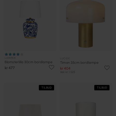
LAMPAN
LUCIDE
Blomsterlilla 30cm bordlampe
Timon 35cm bordlampe
kr 477
kr 404
Veil. kr 1 525
TILBUD
TILBUD