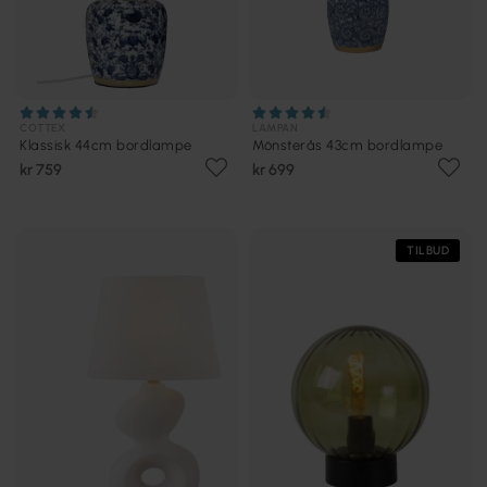
COTTEX
LAMPAN
Klassisk 44cm bordlampe
Mönsterås 43cm bordlampe
kr 759
kr 699
TILBUD