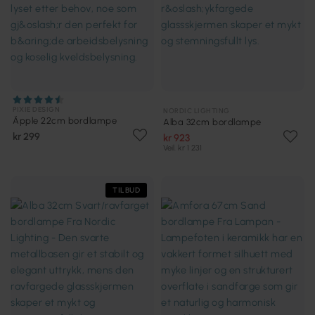
PIXIE DESIGN
NORDIC LIGHTING
Äpple 22cm bordlampe
Alba 32cm bordlampe
kr 299
kr 923
Veil. kr 1 231
TILBUD