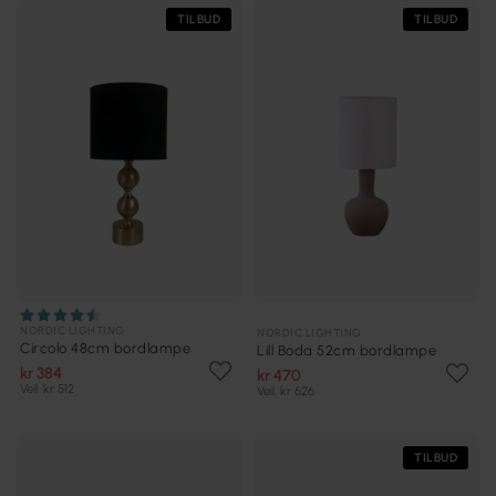
TILBUD
TILBUD
NORDIC LIGHTING
NORDIC LIGHTING
Circolo 48cm bordlampe
Lill Boda 52cm bordlampe
kr 384
kr 470
Veil. kr 512
Veil. kr 626
TILBUD