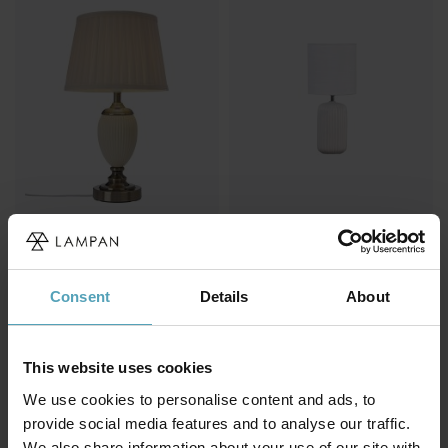
COTTEX
NORDIC LIGHTING
Ottilia 50cm bordlampe
Palizzo 33cm bordlampe
kr 639
kr 240
Consent
Details
About
Veil. kr 320
TILBUD
TILBUD
This website uses cookies
We use cookies to personalise content and ads, to
provide social media features and to analyse our traffic.
We also share information about your use of our site with