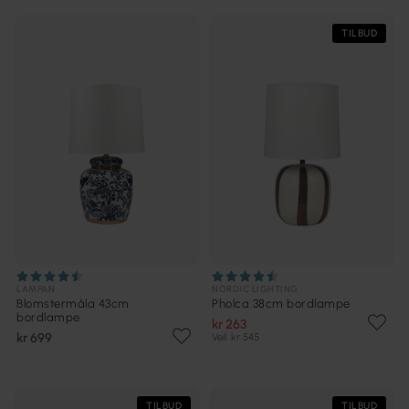
TILBUD
LAMPAN
NORDIC LIGHTING
Blomstermåla 43cm
Pholca 38cm bordlampe
bordlampe
kr 263
kr 699
Veil. kr 545
TILBUD
TILBUD