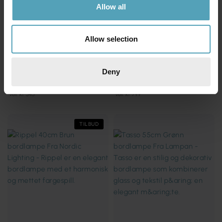
Allow all
Allow selection
NORDIC LIGHTING
COTTEX
Deny
Pholca 38cm bordlampe
Prakt 60cm bordlampe
kr 261
kr 372
Veil. kr 545
Veil. kr 799
TILBUD