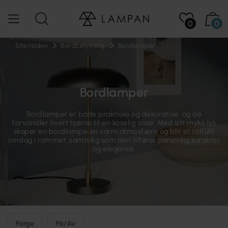
0
0
Startsiden
Bordbelysning
Bordlamper
Bordlamper
Bordlamper er både praktiske og dekorative, og de
forvandler hvert hjørne til en koselig oase. Med sitt myke lys
skaper en bordlampe en varm atmosfære og blir et stilfullt
innslag i rommet, samtidig som den tilfører personlig karakter
og eleganse.
Farge
På/Av