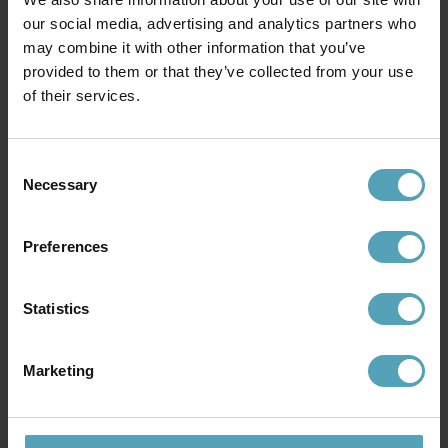
our social media, advertising and analytics partners who
may combine it with other information that you’ve
provided to them or that they’ve collected from your use
of their services.
Consent
Necessary
Selection
BRILLIANT
BRILLIANT
Petite 27cm bordlampe
Petite 27cm bordlampe
kr 153
kr 180
Veil. kr 399
Veil. kr 399
Preferences
TILBUD
TILBUD
Statistics
Marketing