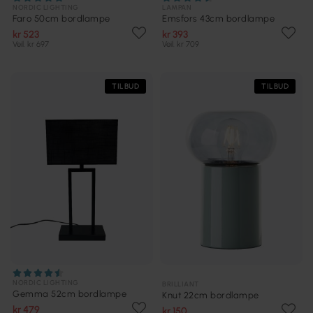
NORDIC LIGHTING
LAMPAN
Faro 50cm bordlampe
Emsfors 43cm bordlampe
kr 523
kr 393
Veil. kr 697
Veil. kr 709
TILBUD
TILBUD
NORDIC LIGHTING
BRILLIANT
Gemma 52cm bordlampe
Knut 22cm bordlampe
kr 479
kr 150