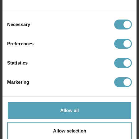
kr 197
kr 200
Veil. kr 494
Veil. kr 791
Consent
Necessary
Selection
Preferences
Statistics
Marketing
GRATIS FRAKT OVER 1999 KR
365 DAGERS ÅPENT KJØP
3-6 virkedager (lagervarer)
Returner hvis du ikke er
fornøyd med kjøpet
Allow all
Allow selection
KUNDESERVICE
10 000 LAMPER