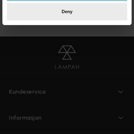
Raske svar på spørsmålene
Fra over 20 kjente
Deny
dine
merkevarer
Kundeservice
Informasjon