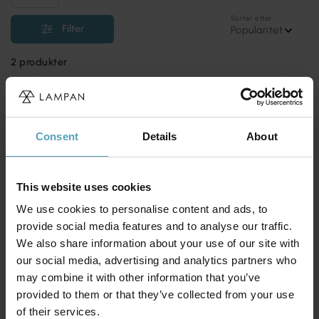
Sorter etter
Filter
Popularitet
2
produkter
TILBUD
TILBUD
Consent
Details
About
This website uses cookies
We use cookies to personalise content and ads, to
provide social media features and to analyse our traffic.
We also share information about your use of our site with
our social media, advertising and analytics partners who
may combine it with other information that you’ve
provided to them or that they’ve collected from your use
KONSTSMIDE
KONSTSMIDE
of their services.
Amalfi Spotlight
Amalfi Frosker