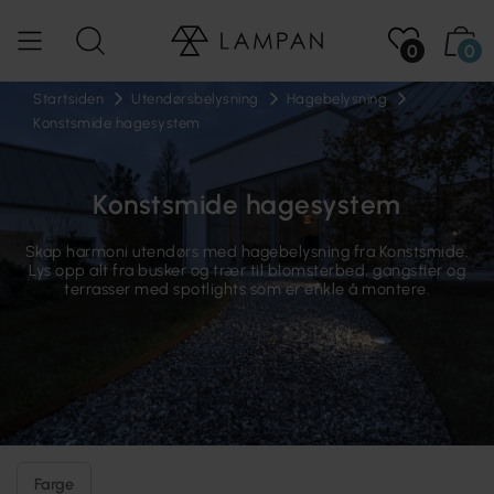
0
0
Startsiden
Utendørsbelysning
Hagebelysning
Konstsmide hagesystem
Konstsmide hagesystem
Skap harmoni utendørs med hagebelysning fra Konstsmide.
Lys opp alt fra busker og trær til blomsterbed, gangstier og
terrasser med spotlights som er enkle å montere.
Farge