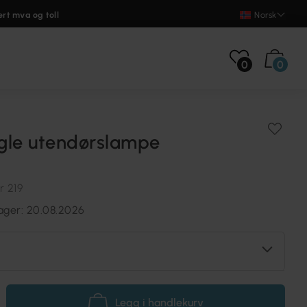
ert mva og toll
Norsk
0
0
gle utendørslampe
r 219
ger: 20.08.2026
Legg i handlekurv