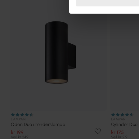
TILBUD
LAMPAN
LAMPAN
Oden Duo utendørslampe
Cylinder Duo
kr 199
kr 175
Veil. kr 249
Veil. kr 219