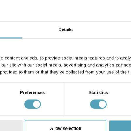
Details
e content and ads, to provide social media features and to analy
NORDIC LIGHTING
 our site with our social media, advertising and analytics partn
ørslampe
Karlskrona utendørslampe
 provided to them or that they’ve collected from your use of their
kr 397
Veil. kr 529
Preferences
Statistics
Andre kjøpte også
Allow selection