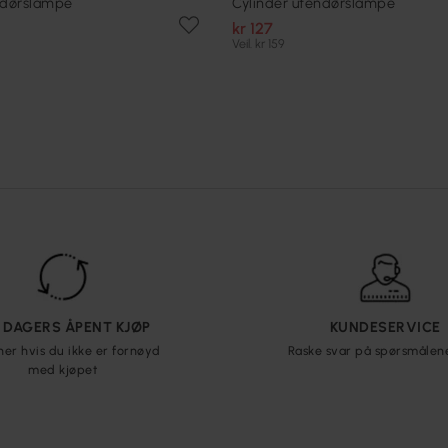
ndørslampe
Cylinder utendørslampe
kr 127
Veil. kr 159
5 DAGERS ÅPENT KJØP
KUNDESERVICE
ner hvis du ikke er fornøyd
Raske svar på spørsmålen
med kjøpet