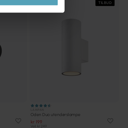
TILBUD
TILBUD
LAMPAN
Oden Duo utendørslampe
kr 199
Veil. kr 249