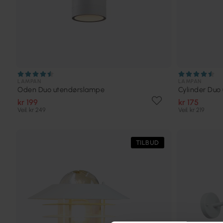
LAMPAN
LAMPAN
Oden Duo utendørslampe
Cylinder Duo
kr 199
kr 175
Veil. kr 249
Veil. kr 219
TILBUD