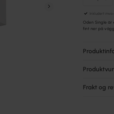
Inkludert mva o
Oden Single är 
fint ner på väg
Produktinf
Produktvur
Frakt og re