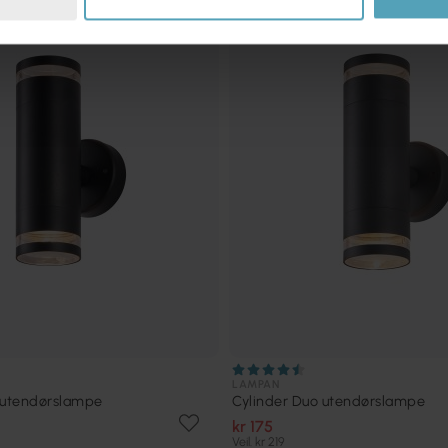
TILBUD
LAMPAN
 utendørslampe
Cylinder Duo utendørslampe
kr 175
Veil. kr 219