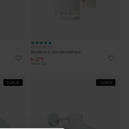
KONSTSMIDE
Modena II utendørslampe
kr 279
Veil. kr 552
TILBUD
TILBUD