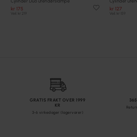
Cylinder Duo utendørslampe
Cylinder ute
kr 175
kr 127
Veil. kr 219
Veil. kr 159
GRATIS FRAKT OVER 1999
36
KR
Retur
3-6 virkedager (lagervarer)