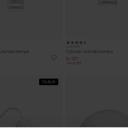
LAMPAN
 utendørslampe
Cylinder utendørslampe
kr 127
Veil. kr 159
TILBUD