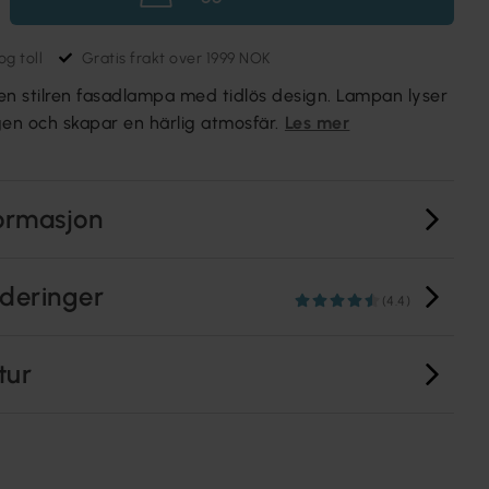
g toll
Gratis frakt over 1999 NOK
en stilren fasadlampa med tidlös design. Lampan lyser
gen och skapar en härlig atmosfär.
Les mer
ormasjon
deringer
(4.4)
tur