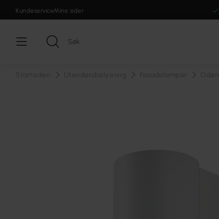
Kundeservice
Mine sider
Startsiden
Utendørsbelysning
Fasadelamper
Oden