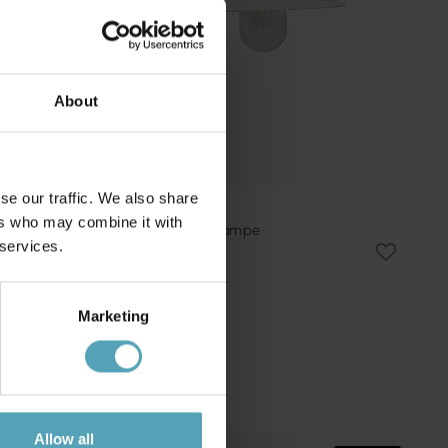
About
se our traffic. We also share
NORDIC LIGHTING
ers who may combine it with
Onsala utendørslampe
 services.
kr 412
Veil. kr 636
Marketing
Allow all