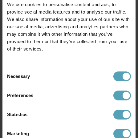
We use cookies to personalise content and ads, to
provide social media features and to analyse our traffic.
We also share information about your use of our site with
our social media, advertising and analytics partners who
may combine it with other information that you’ve
HERSTAL
HERSTAL
Vienda Ø20 Taklampe
Manola 12 mini Ø45 Taklampe
provided to them or that they’ve collected from your use
kr 269
kr 2 938
of their services.
Veil. kr 779
Veil. kr 4 459
Consent
PRISMATCH
UTGÅENDE
Necessary
Selection
Preferences
Statistics
Marketing