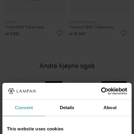
LUCIDE
FARO BARCELONA
Triniti Ø80 Taklampe
Tatawin Ø90 Taklampe
kr 9 810
kr 10 567
Andre kjøpte også
TILBUD
PRISMATCH
Consent
Details
About
This website uses cookies