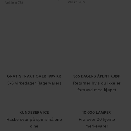
Veil. kr 5 019
Veil. kr 6 736
GRATIS FRAKT OVER 1999 KR
365 DAGERS ÅPENT KJØP
3-6 virkedager (lagervarer)
Returner hvis du ikke er
fornøyd med kjøpet
KUNDESERVICE
10 000 LAMPER
Raske svar på spørsmålene
Fra over 20 kjente
dine
merkevarer