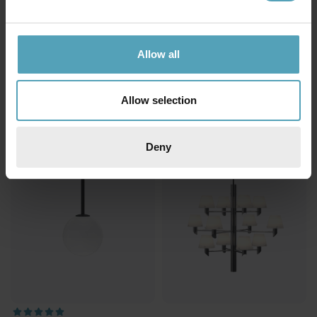
HERSTAL
HERSTAL
Allow all
Manola 12 Ø60 Taklampe
Edge Ø50 Taklampe
kr 4 518
kr 1 416
Veil. kr 7 959
Veil. kr 2 164
Allow selection
PRISMATCH
PRISMATCH
Deny