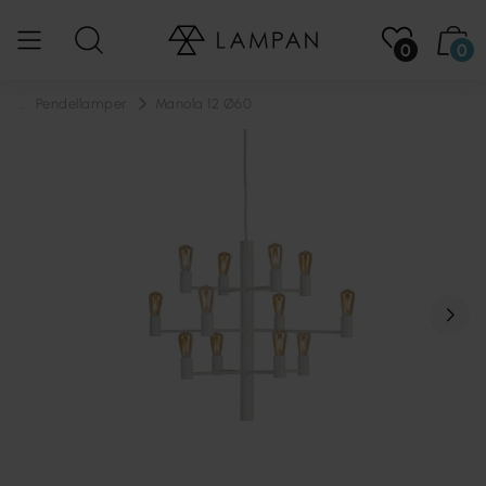
0
0
...
Pendellamper
Manola 12 Ø60