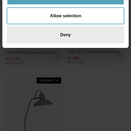
Allow selection
Deny
HALO DESIGN
CO BANKERYD
Yep! 37cm skrivebordslampe
Yes! 54cm skrivebordslampe
kr 489
kr 2 079
Veil. kr 529
Veil. kr 2 420
PRISMATCH