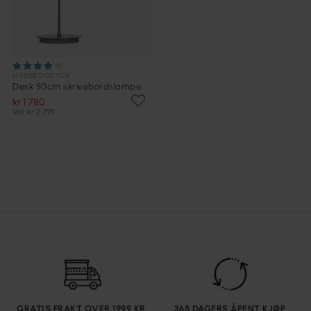
HOUSE DOCTOR
Desk 50cm skrivebordslampe
kr 1 780
Veil. kr 2 799
GRATIS FRAKT OVER 1999 KR
365 DAGERS ÅPENT KJØP