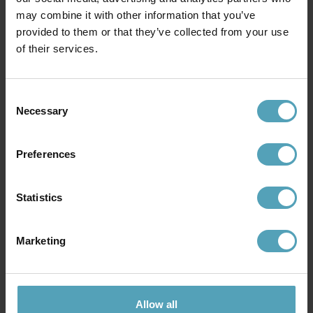
may combine it with other information that you’ve
provided to them or that they’ve collected from your use
of their services.
Consent
Necessary
Selection
ARMATURHANTVERK
ARMATURHANTVERK
Smögen 45cm
Koster 47cm
Preferences
skrivebordslampe
skrivebordslampe
kr 889
kr 1 083
Statistics
PRISMATCH
PRISMATCH
Marketing
Allow all