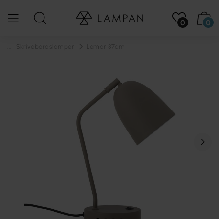
0
0
...
Skrivebordslamper
Lemar 37cm