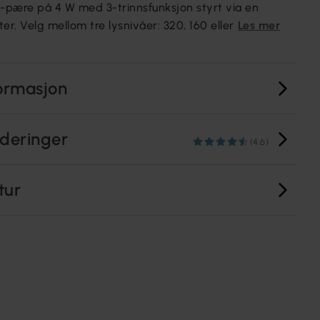
D-pære på 4 W med 3-trinnsfunksjon styrt via en
er. Velg mellom tre lysnivåer: 320, 160 eller
Les mer
ormasjon
deringer
(4.6)
tur