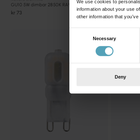
We use cookies to personalis
GU10 5W dimbar 2850K RA90
E27 4W dimb
information about your use of
kr 73
kr 63
other information that you’ve
Consent
Necessary
Selection
Deny