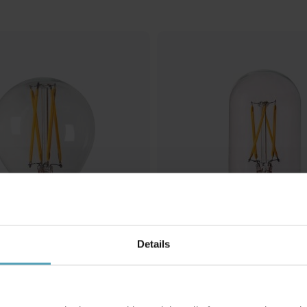
Details
NG
NORDIC LIGHTING