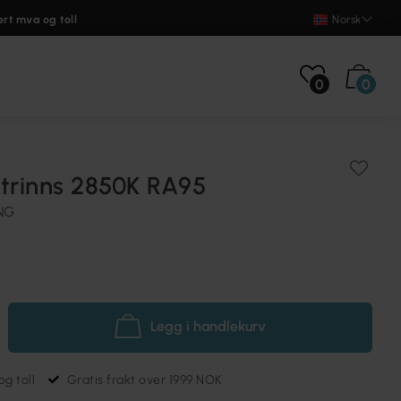
ert mva og toll
Norsk
0
0
-trinns 2850K RA95
NG
Legg i handlekurv
g toll
Gratis frakt over 1999 NOK