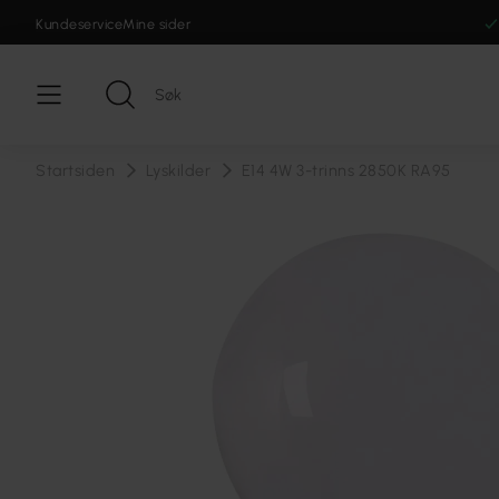
Kundeservice
Mine sider
Startsiden
Lyskilder
E14 4W 3-trinns 2850K RA95