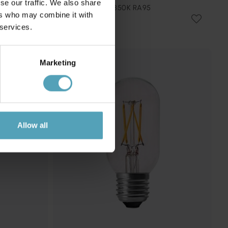
se our traffic. We also share
E27 7W dimbar 2850K RA95
ers who may combine it with
kr 94
 services.
Marketing
Allow all