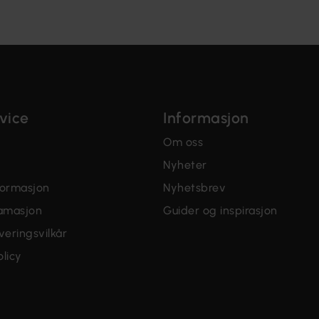
vice
Informasjon
Om oss
Nyheter
formasjon
Nyhetsbrev
lamasjon
Guider og inspirasjon
veringsvilkår
licy