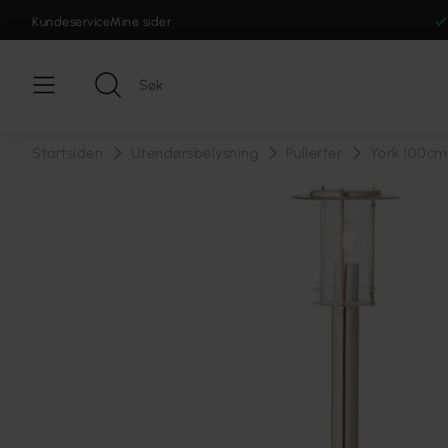
Kundeservice
Mine sider
Startsiden
Utendørsbelysning
Pullerter
York 100cm