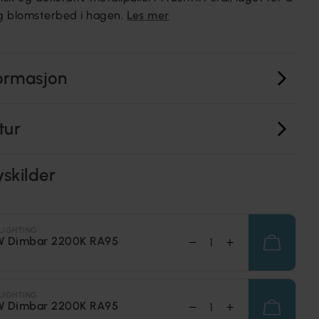
og blomsterbed i hagen.
Les mer
ormasjon
tur
yskilder
LIGHTING
W Dimbar 2200K RA95
LIGHTING
W Dimbar 2200K RA95