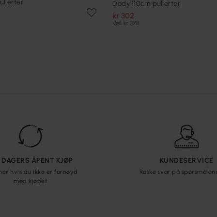
llerter
Dody 110cm pullerter
kr 302
Veil. kr 378
5 DAGERS ÅPENT KJØP
KUNDESERVICE
ner hvis du ikke er fornøyd
Raske svar på spørsmålen
med kjøpet