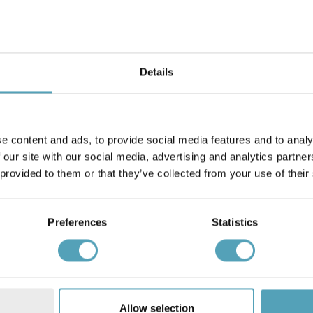
Details
e content and ads, to provide social media features and to analy
BRILLIANT
 our site with our social media, advertising and analytics partn
pullerter
York 100cm pullerter
 provided to them or that they’ve collected from your use of their
kr 807
Veil. kr 1 009
Preferences
Statistics
Andre kjøpte også
Allow selection