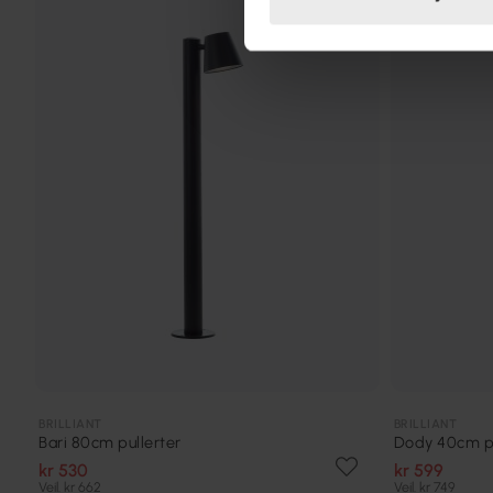
TILBUD
BRILLIANT
BRILLIANT
Bari 80cm pullerter
Dody 40cm pu
kr 530
kr 599
Veil. kr 662
Veil. kr 749