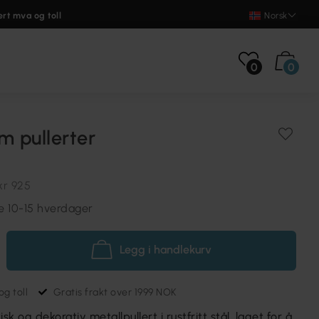
ert mva og toll
Norsk
0
0
m pullerter
kr 925
re 10-15 hverdager
Legg i handlekurv
g toll
Gratis frakt over 1999 NOK
sk og dekorativ metallpullert i rustfritt stål, laget for å