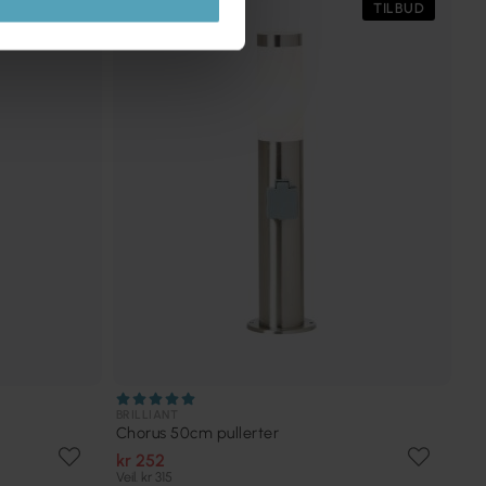
TILBUD
TILBUD
BRILLIANT
Chorus 50cm pullerter
kr 252
Veil. kr 315