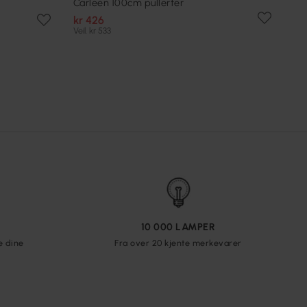
Carleen 100cm pullerter
kr 426
Veil. kr 533
10 000 LAMPER
e dine
Fra over 20 kjente merkevarer