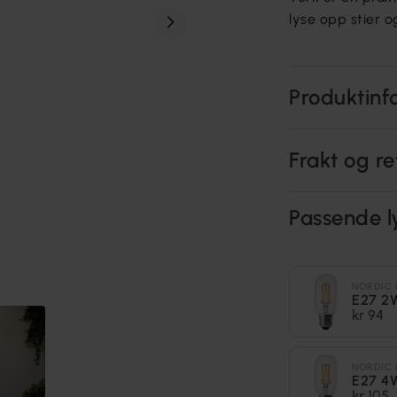
lyse opp stier 
Produktinf
Frakt og re
Passende l
NORDIC 
E27 2
kr 94
NORDIC 
E27 4
kr 105