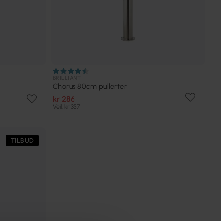
BRILLIANT
Chorus 80cm pullerter
kr 286
Veil. kr 357
TILBUD