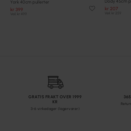
Dody 45cm pu
York 40cm pullerter
kr 207
kr 399
Veil. kr 259
Veil. kr 499
GRATIS FRAKT OVER 1999
36
KR
Retur
3-6 virkedager (lagervarer)