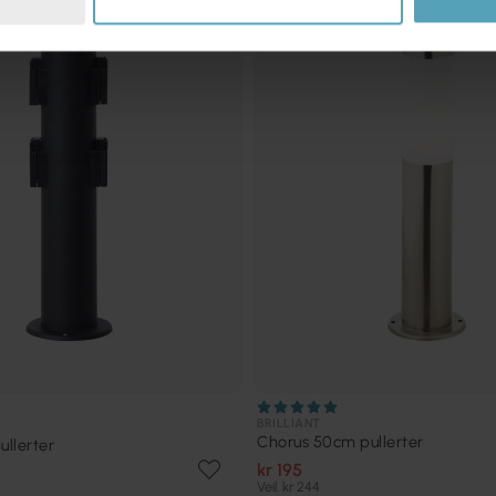
TILBUD
BRILLIANT
Chorus 50cm pullerter
llerter
kr 195
Veil. kr 244