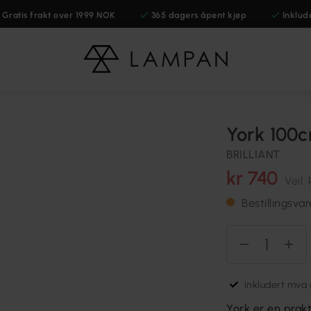
Gratis frakt over 1999 NOK
365 dagers åpent kjøp
Inklud
York 100c
BRILLIANT
kr 740
Veil.
Bestillingsva
Inkludert mva o
York er en prakti