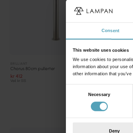
Consent
This website uses cookies
We use cookies to personalis
BRILLIANT
BRILLIANT
information about your use of
Chorus 80cm pullerter
Chorus 45cm 
other information that you’ve
kr 412
kr 353
Veil. kr 515
Veil. kr 441
Consent
Necessary
Selection
Deny