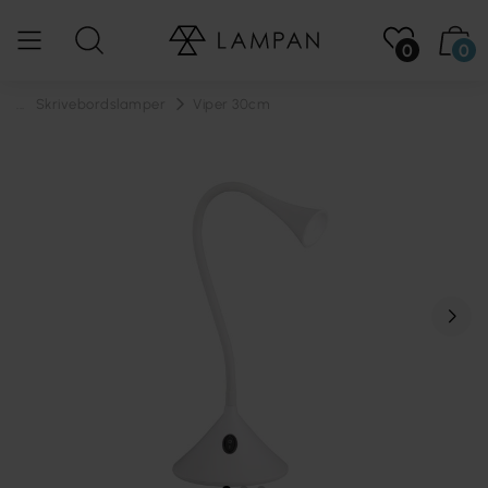
0
0
...
Skrivebordslamper
Viper 30cm