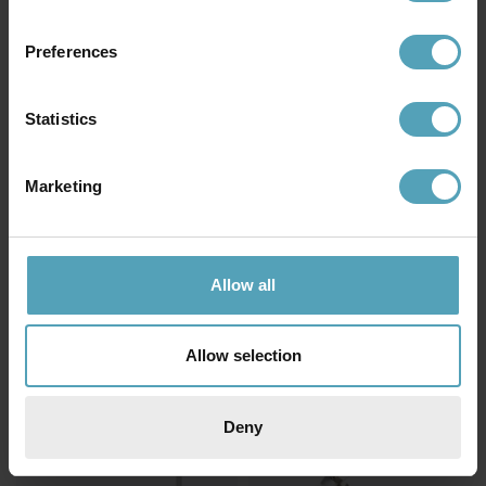
Preferences
Statistics
Marketing
PHILIPS
LUCIDE
Ivory 35cm skrivebordslampe
Vario Led 42cm
Allow all
skrivebordslampe
kr 480
kr 1 062
Veil. kr 619
Allow selection
TILBUD
PRISMATCH
Deny