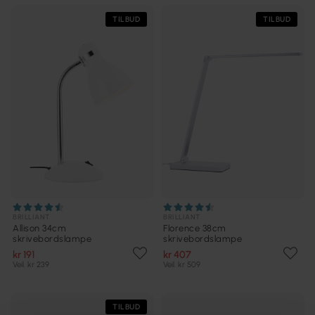
TILBUD
TILBUD
BRILLIANT
BRILLIANT
Allison 34cm
Florence 38cm
skrivebordslampe
skrivebordslampe
kr 191
kr 407
Veil. kr 239
Veil. kr 509
TILBUD