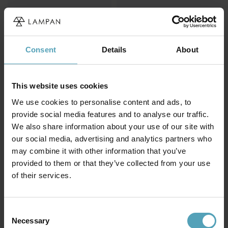
Consent
Details
About
This website uses cookies
We use cookies to personalise content and ads, to
provide social media features and to analyse our traffic.
We also share information about your use of our site with
BRILLIANT
ARMATURHANTVERK
our social media, advertising and analytics partners who
Hobby 70cm
Swingo 110cm
may combine it with other information that you’ve
skrivebordslampe
skrivebordslampe
provided to them or that they’ve collected from your use
kr 271
kr 778
Veil. kr 339
of their services.
PRISMATCH
Consent
Necessary
Selection