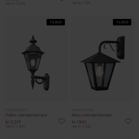
Veil. kr 1 729
Veil. kr 2 009
TILBUD
TILBUD
KONSTSMIDE
KONSTSMIDE
Pallas utendørslampe
Benu utendørslampe
kr 2 247
kr 1 860
Veil. kr 2 809
Veil. kr 2 325