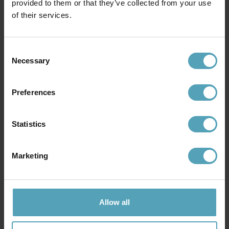
provided to them or that they’ve collected from your use
of their services.
Consent
Necessary
Selection
Preferences
Statistics
KONSTSMIDE
KONSTSMIDE
Orion utendørslampe
Benu utendørslampe
kr 1 807
kr 2 079
Veil. kr 2 259
Veil. kr 2 599
Marketing
Andre kjøpte også
Allow all