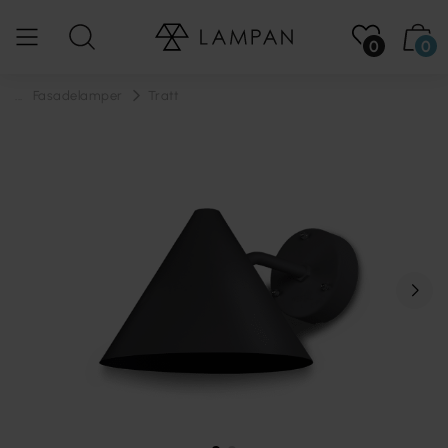
0
0
...
Fasadelamper
Tratt