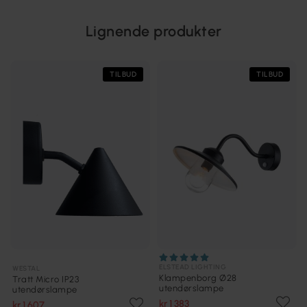
Lignende produkter
TILBUD
TILBUD
ELSTEAD LIGHTING
WESTAL
Klampenborg Ø28
Tratt Micro IP23
utendørslampe
utendørslampe
kr 1 383
kr 1 607