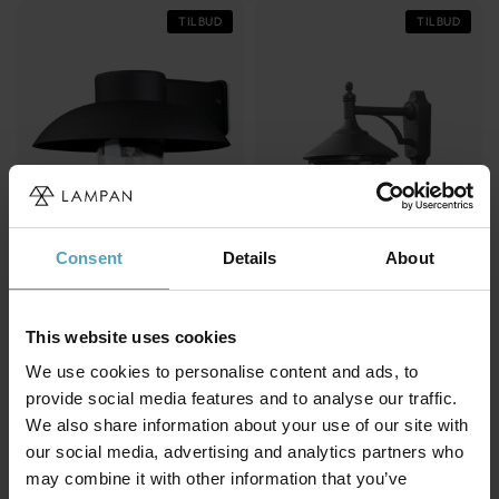
TILBUD
TILBUD
Consent
Details
About
KONSTSMIDE
This website uses cookies
KONSTSMIDE
Mani utendørslampe
Virgo utendørslampe
We use cookies to personalise content and ads, to
kr 2 263
kr 2 357
Veil. kr 2 829
Veil. kr 2 946
provide social media features and to analyse our traffic.
We also share information about your use of our site with
our social media, advertising and analytics partners who
TILBUD
TILBUD
may combine it with other information that you’ve