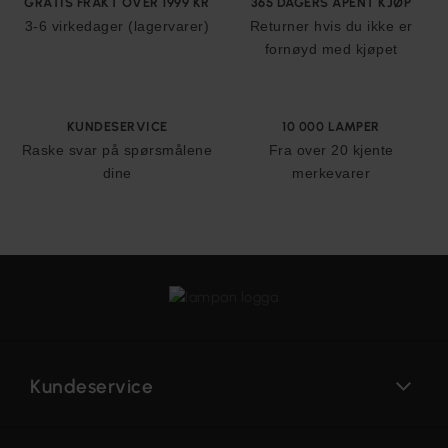
GRATIS FRAKT OVER 1999 KR
365 DAGERS ÅPENT KJØP
3-6 virkedager (lagervarer)
Returner hvis du ikke er
fornøyd med kjøpet
KUNDESERVICE
10 000 LAMPER
Raske svar på spørsmålene
Fra over 20 kjente
dine
merkevarer
Kundeservice