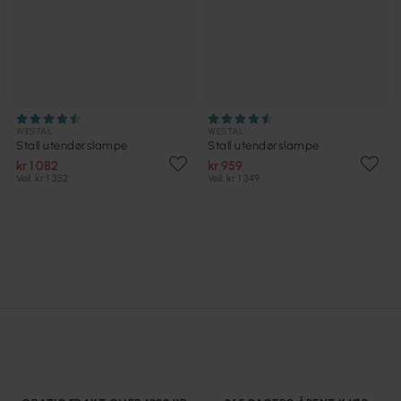
WESTAL
WESTAL
Stall utendørslampe
Stall utendørslampe
kr 1 082
kr 959
Veil. kr 1 352
Veil. kr 1 349