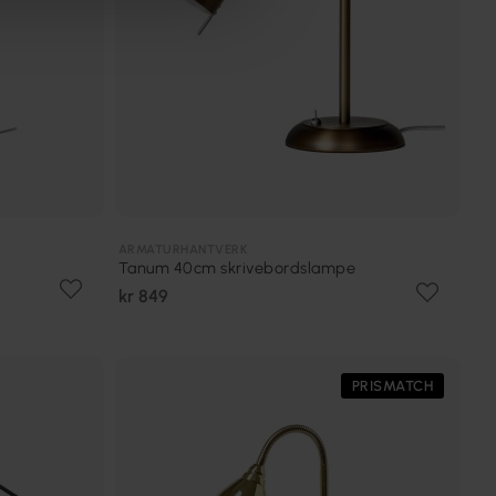
ARMATURHANTVERK
Tanum 40cm skrivebordslampe
kr 849
PRISMATCH