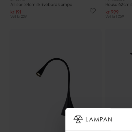
Allison 34cm skrivebordslampe
House 62cm 
kr 191
kr 999
Veil. kr 239
Veil. kr 1 059