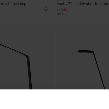
skrivebordslampe
Hobby 70cm skrivebordslampe
kr 249
Veil. kr 311