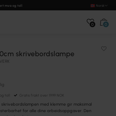
ert mva og toll
Norsk
0
0
10cm skrivebordslampe
VERK
lig
g toll
Gratis frakt over 1999 NOK
e skrivebordslampen med klemme gir maksimal
 justerbarhet for alle dine arbeidsoppgaver. Den