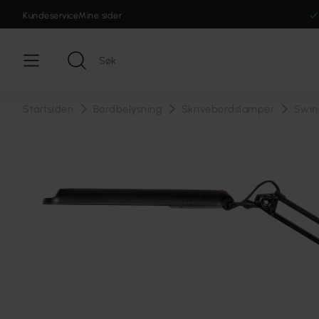
Kundeservice
Mine sider
Startsiden
Bordbelysning
Skrivebordslamper
Swin