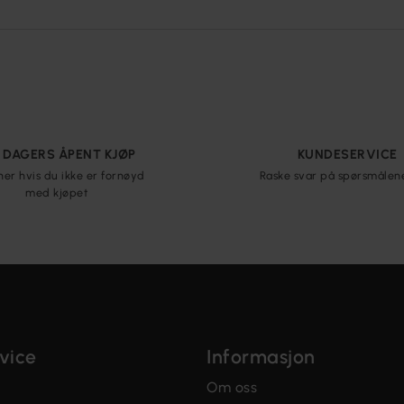
5 DAGERS ÅPENT KJØP
KUNDESERVICE
ner hvis du ikke er fornøyd
Raske svar på spørsmålen
med kjøpet
vice
Informasjon
Om oss