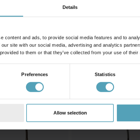
Details
LUCIDE
 skrivebordslampe
Lavale 42cm skrivebordslampe
kr 725
e content and ads, to provide social media features and to analy
 our site with our social media, advertising and analytics partn
 provided to them or that they’ve collected from your use of their
Andre kjøpte også
Preferences
Statistics
PRISMATCH
Allow selection