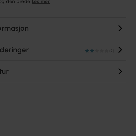
 og den brede
Les mer
ormasjon
deringer
(2)
tur