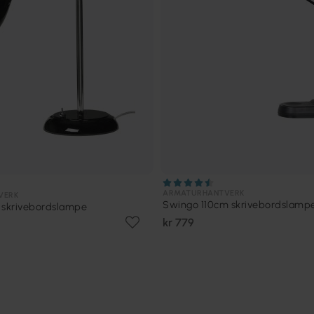
ARMATURHANTVERK
VERK
Swingo 110cm skrivebordslamp
skrivebordslampe
kr 779