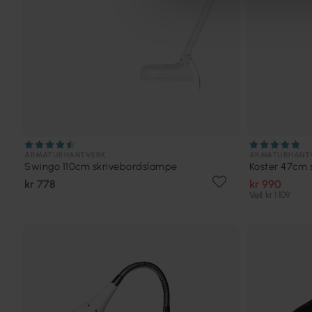
ARMATURHANTVERK
ARMATURHANT
Swingo 110cm skrivebordslampe
Koster 47cm 
kr 778
kr 990
Veil. kr 1 109