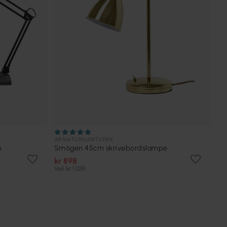
ARMATURHANTVERK
e
Smögen 45cm skrivebordslampe
kr 898
Veil. kr 1 039