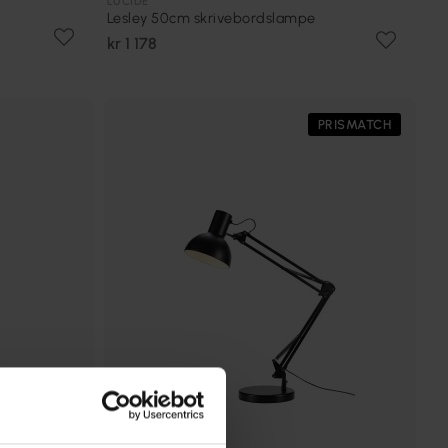
LUCIDE
Lesley 50cm skrivebordslampe
kr 1 178
PRISMATCH