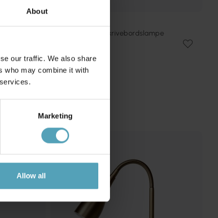
About
MARKSLÖJD
Architect 80cm skrivebordslampe
kr 999
Veil. kr 1 272
se our traffic. We also share
ers who may combine it with
 services.
Marketing
Allow all