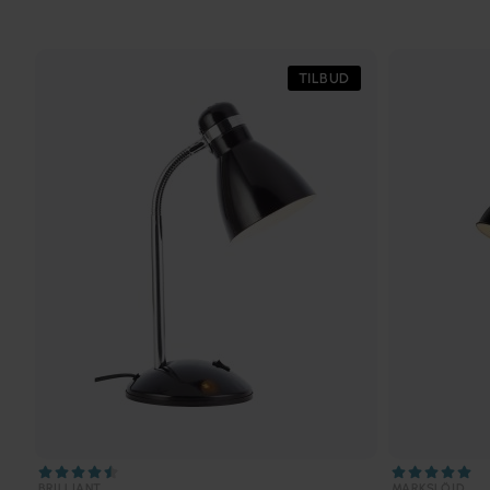
TILBUD
BRILLIANT
MARKSLÖJD