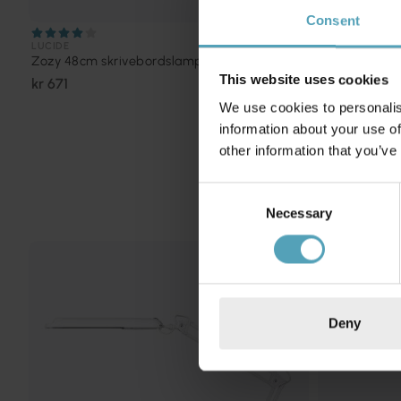
Consent
LUCIDE
LUCIDE
Zozy 48cm skrivebordslampe
Aldwin 40cm
This website uses cookies
kr 671
kr 852
We use cookies to personalis
information about your use of
other information that you’ve
Consent
Necessary
Selection
Deny