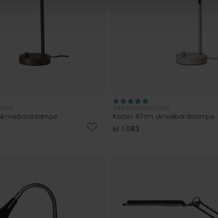
VERK
ARMATURHANTVERK
skrivebordslampe
Koster 47cm skrivebordslampe
kr 1 083