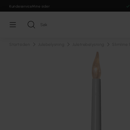
Kundeservice
Mine sider
Startsiden
Julebelysning
Juletrebelysning
Slimline