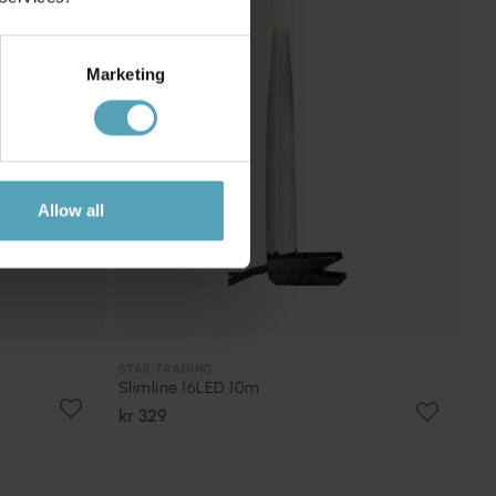
Marketing
Allow all
STAR TRADING
Slimline 16LED 10m
kr 329