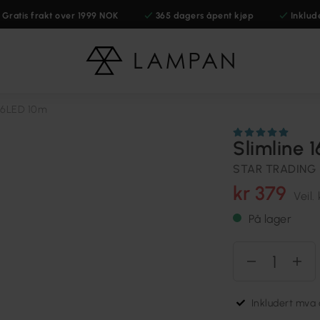
Gratis frakt over 1999 NOK
365 dagers åpent kjøp
Inklud
 16LED 10m
Slimline 
STAR TRADING
kr 379
Veil.
På lager
Inkludert mva o