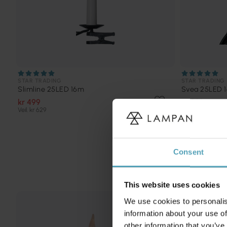
STAR TRADING
STAR TRADING
Slimline 25LED 16m
Svea 25LED 
kr 499
kr 839
Veil. kr 629
Consent
This website uses cookies
We use cookies to personalis
PRISMATCH
information about your use of
other information that you’ve