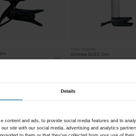
STAR TRADING
16m
Slimline 16LED 10m
kr 329
Details
Andre kjøpte også
e content and ads, to provide social media features and to analy
 our site with our social media, advertising and analytics partn
 provided to them or that they’ve collected from your use of their