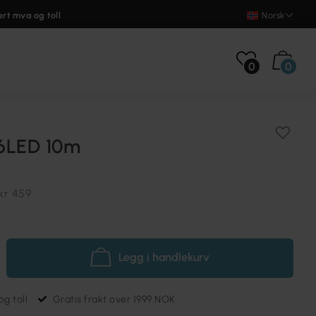
ert mva og toll
Norsk
0
0
16LED 10m
kr 459
Legg i handlekurv
g toll
Gratis frakt over 1999 NOK