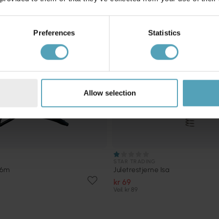
Preferences
Statistics
Allow selection
STAR TRADING
16m
Juletrestjerne Isa
kr 69
Veil. kr 89