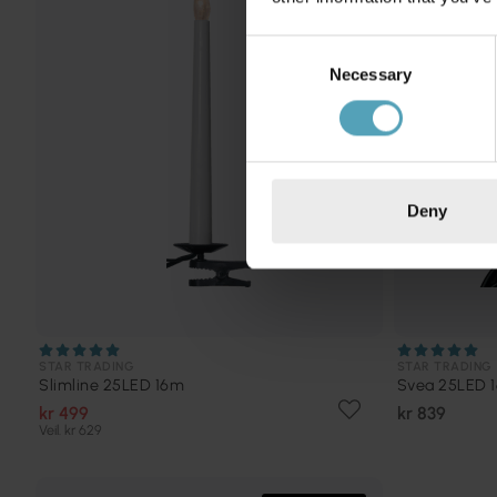
Consent
Necessary
Selection
Deny
STAR TRADING
STAR TRADING
Slimline 25LED 16m
Svea 25LED 
kr 499
kr 839
Veil. kr 629