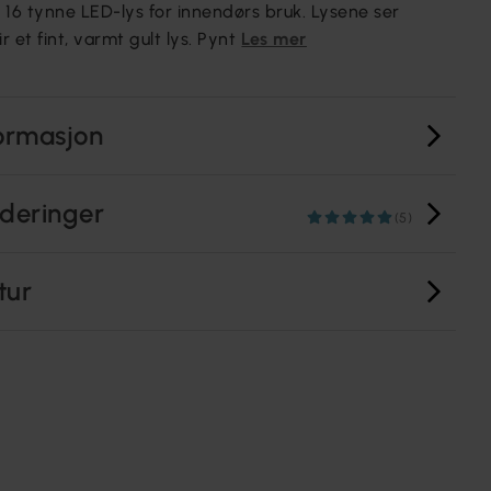
 16 tynne LED-lys for innendørs bruk. Lysene ser
r et fint, varmt gult lys. Pynt
Les mer
ormasjon
deringer
(5)
tur