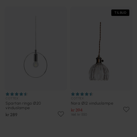
TILBUD
COTTEX
COTTEX
Spartan ringo Ø20
Nora Ø12 vinduslampe
vinduslampe
kr 394
kr 289
Veil. kr 550