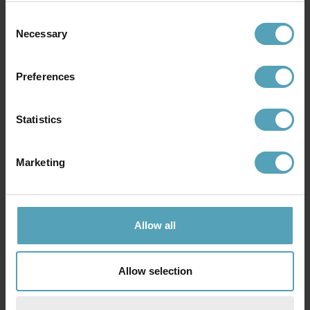
kr 512
kr 271
Veil. kr 451
Consent
Necessary
Selection
Andre kjøpte også
Preferences
Statistics
TILBUD
TILBUD
Marketing
Allow all
Allow selection