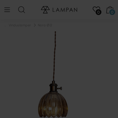
0
0
...
Vinduslamper
Nora Ø12