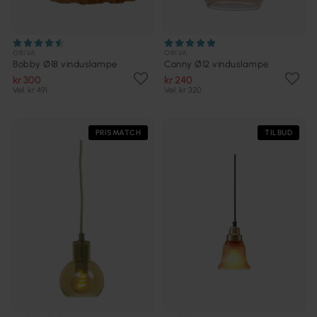
ORIVA
ORIVA
Bobby Ø18 vinduslampe
Conny Ø12 vinduslampe
kr 300
kr 240
Veil. kr 491
Veil. kr 320
PRISMATCH
TILBUD