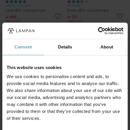
ANETA LIGHTING
PR HOME
Leah Ø10 vinduslampe
Emmi Ø12 vinduslampe
kr 445
kr 301
Veil. kr 649
Veil. kr 401
TILBUD
Consent
Details
About
This website uses cookies
We use cookies to personalise content and ads, to
provide social media features and to analyse our traffic.
We also share information about your use of our site with
our social media, advertising and analytics partners who
may combine it with other information that you’ve
provided to them or that they’ve collected from your use
of their services.
LAMPAN
ORIVA
Daimon Ø15 vinduslampe
Bonnie Ø13 vinduslampe