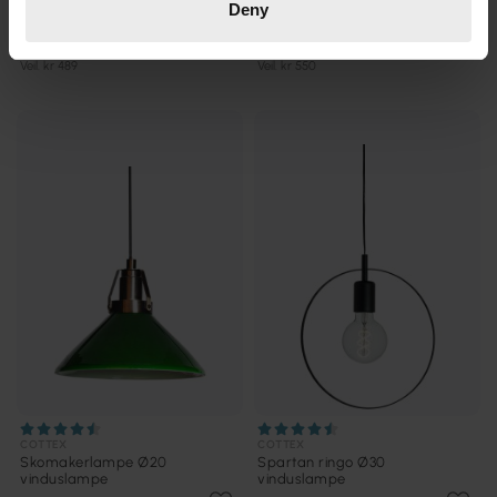
COTTEX
COTTEX
Deny
New Haven Ø17 vinduslampe
Nora Ø12 vinduslampe
kr 303
kr 394
Veil. kr 489
Veil. kr 550
COTTEX
COTTEX
Skomakerlampe Ø20
Spartan ringo Ø30
vinduslampe
vinduslampe