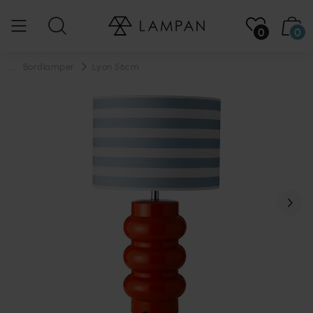
0
0
...
Bordlamper
Lyon 56cm