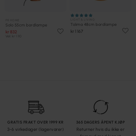
LIGHT & LIVING
PR HOME
Tolima 48cm bordlampe
Solo 55cm bordlampe
kr 1 167
kr 832
Veil. kr 1 110
GRATIS FRAKT OVER 1999 KR
365 DAGERS ÅPENT KJØP
3-6 virkedager (lagervarer)
Returner hvis du ikke er