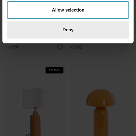
Allow selection
Deny
SEARCHLIGHT
LUCIDE
Groove 50cm bordlampe
Sentino 10cm bordlampe
kr 765
kr 1 179
TILBUD