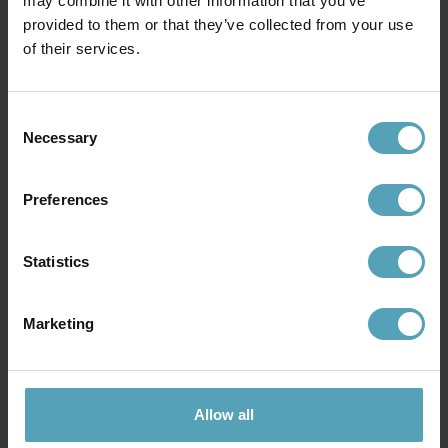
may combine it with other information that you’ve
provided to them or that they’ve collected from your use
of their services.
Consent
Necessary
Selection
LUCIDE
HALO DESIGN
Cato 25cm bordlampe
Mini Mush 17cm bordlampe
Preferences
kr 1 125
kr 683
Statistics
Marketing
Allow all