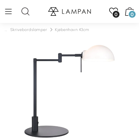
0
0
...
Skrivebordslamper
Kjøbenhavn 43cm