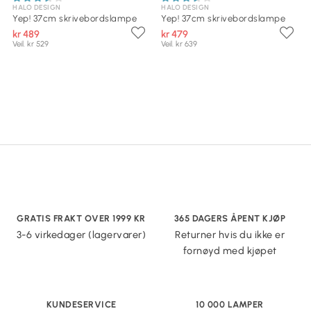
HALO DESIGN
HALO DESIGN
Yep! 37cm skrivebordslampe
Yep! 37cm skrivebordslampe
kr 489
kr 479
Veil. kr 529
Veil. kr 639
GRATIS FRAKT OVER 1999 KR
365 DAGERS ÅPENT KJØP
3-6 virkedager (lagervarer)
Returner hvis du ikke er
fornøyd med kjøpet
KUNDESERVICE
10 000 LAMPER