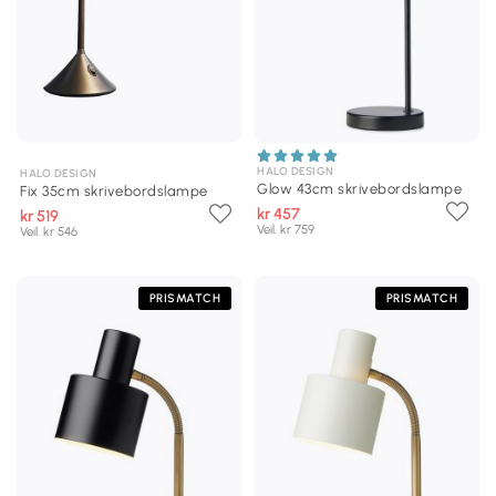
HALO DESIGN
HALO DESIGN
Glow 43cm skrivebordslampe
Fix 35cm skrivebordslampe
kr 457
kr 519
Veil. kr 759
Veil. kr 546
PRISMATCH
PRISMATCH