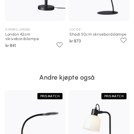
DYBERG LARSEN
LUCIDE
London 42cm
Shadi 50cm skrivebordslampe
skrivebordslampe
kr 873
kr 841
Andre kjøpte også
PRISMATCH
PRISMATCH