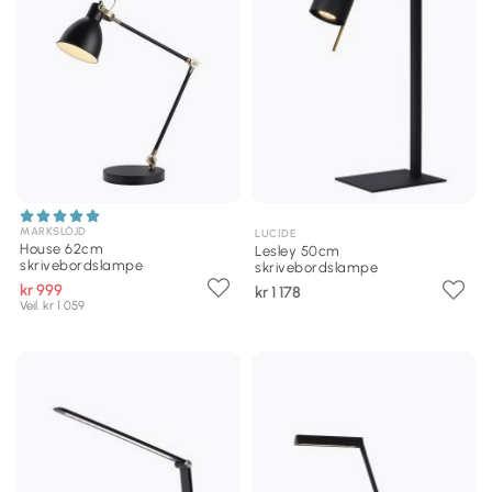
MARKSLÖJD
LUCIDE
House 62cm
Lesley 50cm
skrivebordslampe
skrivebordslampe
kr 999
kr 1 178
Veil. kr 1 059