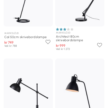
MARKSLÖJD
MARKSLÖJD
Architect 80cm
Cal 50cm skrivebordslampe
skrivebordslampe
kr 749
kr 999
Veil. kr 788
Veil. kr 1 272