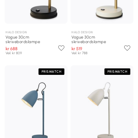
HALO DESIGN
HALO DESIGN
Vogue 30cm
Vogue 30cm
skrivebordslampe
skrivebordslampe
kr 688
kr 519
Veil. kr 809
Veil. kr 788
PRISMATCH
PRISMATCH