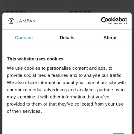
BELID
BELID
Primus I Ø43 Taklampe
Picasso Ø50 Taklampe
kr 1 950
kr 2 738
Veil. kr 2 813
Veil. kr 4 069
Consent
Details
About
PRISMATCH
PRISMATCH
This website uses cookies
We use cookies to personalise content and ads, to
provide social media features and to analyse our traffic.
We also share information about your use of our site with
our social media, advertising and analytics partners who
may combine it with other information that you’ve
provided to them or that they’ve collected from your use
of their services.
Consent
BELID
BELID