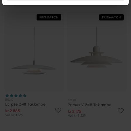
PRISMATCH
PRISMATCH
BELID
BELID
Eclipse Ø48 Taklampe
Primus V Ø48 Taklampe
kr 2 885
kr 2 175
Veil. kr 3 569
Veil. kr 3 229