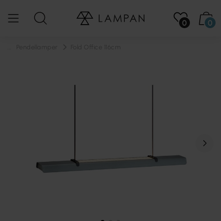
0
0
...
Pendellamper
Fold Office 116cm