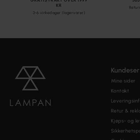
GRATIS FRAKT OVER 1999
36
KR
Retur
3-6 virkedager (lagervarer)
Kundeser
Mine sider
Kontakt
Leveringsin
Retur & rek
Kjøps- og le
Sikkerhetspo