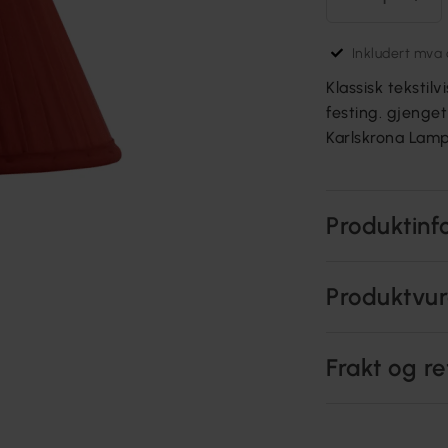
Inkludert mva o
Klassisk tekstilv
festing. gjenge
Karlskrona Lamp
Produktinf
Produktvur
Frakt og re