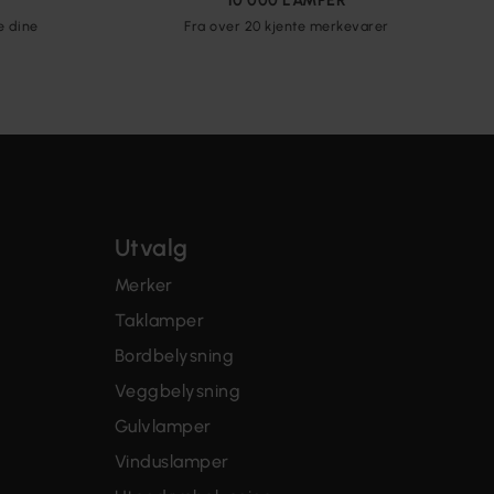
10 000 LAMPER
e dine
Fra over 20 kjente merkevarer
Utvalg
Merker
Taklamper
Bordbelysning
Veggbelysning
Gulvlamper
Vinduslamper