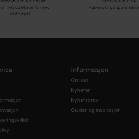
5 DAGERS ÅPENT KJØP
KUNDESERVICE
ner hvis du ikke er fornøyd
Raske svar på spørsmålen
med kjøpet
vice
Informasjon
Om oss
Nyheter
formasjon
Nyhetsbrev
lamasjon
Guider og inspirasjon
veringsvilkår
licy