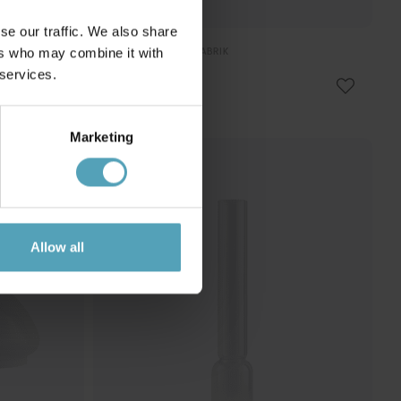
se our traffic. We also share
KARLSKRONA LAMPFABRIK
ers who may combine it with
Wick 14'''
 services.
kr 89
Marketing
Allow all