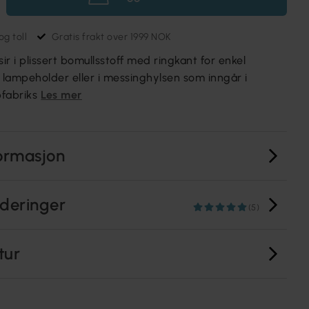
g toll
Gratis frakt over 1999 NOK
isir i plissert bomullsstoff med ringkant for enkel
t lampeholder eller i messinghylsen som inngår i
fabriks
Les mer
ormasjon
deringer
(5)
tur