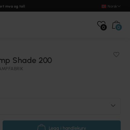
ert mva og toll
Norsk
0
0
amp Shade 200
AMPFABRIK
Legg i handlekurv