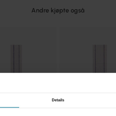
Andre kjøpte også
Details