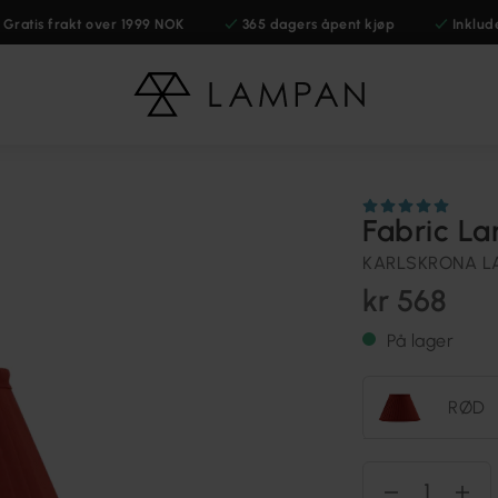
Gratis frakt over 1999 NOK
365 dagers åpent kjøp
Inklud
Fabric L
KARLSKRONA L
kr 568
På lager
RØD