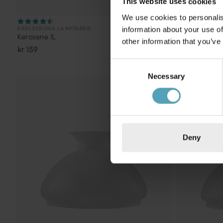
This website uses cookies
We use cookies to personalis
KARLSKRONA LAMPFABRIK
KARLSKRONA L
information about your use of
Kerosene 1L
Wick 6'''
other information that you’ve
kr 159
kr 59
Consent
Necessary
Selection
Deny