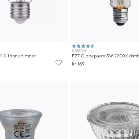
UNISON
 3-trinns dimbar
E27 Globepære 5W 2200K dim
kr 159