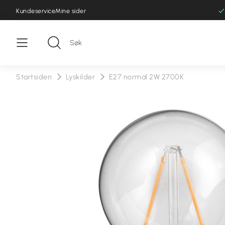
Kundeservice
Mine sider
Startsiden
Lyskilder
E27 normal 2W 2700K