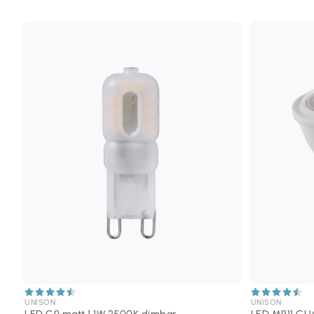
UNISON
UNISON
LED G9 matt 1,1W 2500K dimbar
LED MR11 GU