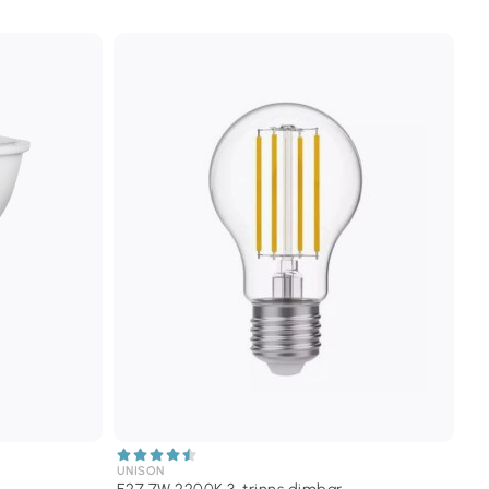
UNISON
E27 7W 2200K 3-trinns dimbar