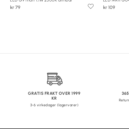
kr 79
kr 109
GRATIS FRAKT OVER 1999
36
KR
Retur
3-6 virkedager (lagervarer)