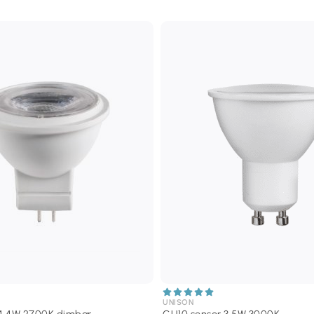
UNISON
4 4W 2700K dimbar
GU10 sensor 3,5W 3000K