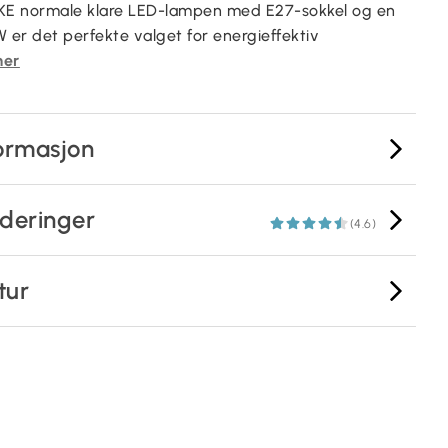
E normale klare LED-lampen med E27-sokkel og en
W er det perfekte valget for energieffektiv
mer
ormasjon
deringer
(4.6)
tur