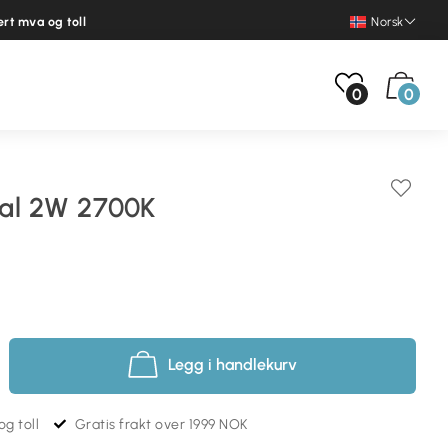
ert mva og toll
Norsk
0
0
al 2W 2700K
Legg i handlekurv
g toll
Gratis frakt over 1999 NOK