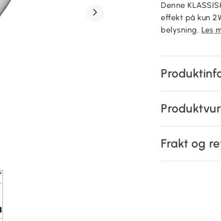
Denne KLASSISK
effekt på kun 2
belysning.
Les 
Produktinf
Produktvur
Frakt og re