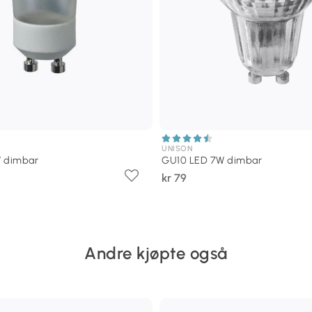
UNISON
W dimbar
GU10 LED 7W dimbar
kr 79
Andre kjøpte også