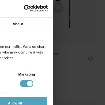
About
se our traffic. We also share
LUCIDE
ers who may combine it with
Fix 22cm vegglampe
 services.
kr 207
Veil. kr 276
Marketing
Allow all