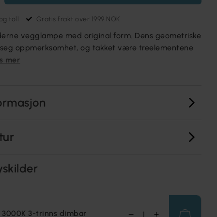
g toll
Gratis frakt over 1999 NOK
oderne vegglampe med original form. Dens geometriske
ker seg oppmerksomhet, og takket være treelementene
s mer
ormasjon
tur
yskilder
 3000K 3-trinns dimbar