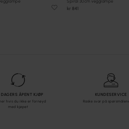
 vegglampe
Spiral 30cm vegglampe
kr 841
5 DAGERS ÅPENT KJØP
KUNDESERVICE
ner hvis du ikke er fornøyd
Raske svar på spørsmålen
med kjøpet