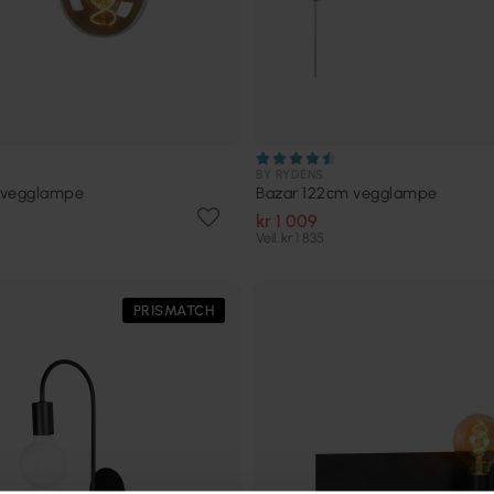
BY RYDÉNS
 vegglampe
Bazar 122cm vegglampe
kr 1 009
Veil. kr 1 835
PRISMATCH