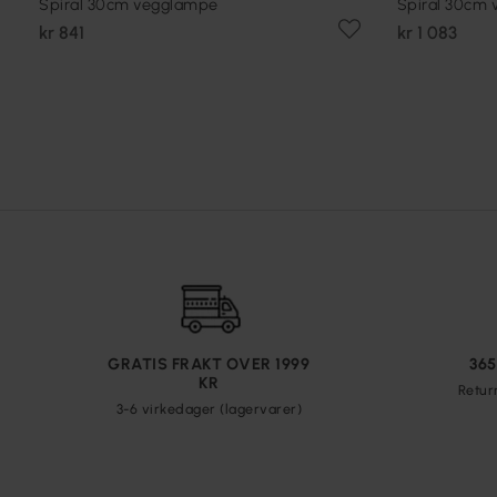
Spiral 30cm vegglampe
Spiral 30cm
kr 841
kr 1 083
GRATIS FRAKT OVER 1999
36
KR
Retur
3-6 virkedager (lagervarer)