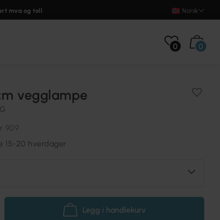
ert mva og toll
Norsk
0
0
2cm vegglampe
NG
r 909
re 15-20 hverdager
Legg i handlekurv