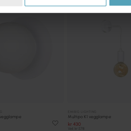
NG
EMIBIG LIGHTING
 vegglampe
Multipo K1 vegglampe
kr 430
Veil. kr 578