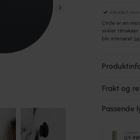
Inkludert mva o
Circle er en m
sirkler tiltrek
blir interiøret
Le
Produktinf
Frakt og re
Passende l
UNISON
G9 4W