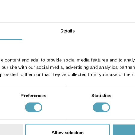
Details
e content and ads, to provide social media features and to analy
NG
LUCIDE
 our site with our social media, advertising and analytics partn
vegglampe
Sebo 35cm vegglampe
 provided to them or that they’ve collected from your use of their
kr 479
Preferences
Statistics
Andre kjøpte også
Allow selection