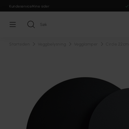
Kundeservice
Mine sider
Startsiden
Veggbelysning
Vegglamper
Circle 22cm