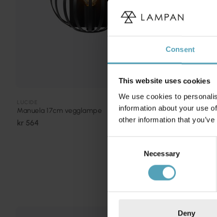
Consent
This website uses cookies
We use cookies to personalis
LUCIDE
GLOBEN LIGHTI
information about your use of
Manuela 17cm vegglampe
Grace 50cm 
other information that you’ve
kr 564
kr 635
Veil. kr 847
Consent
Necessary
Selection
Deny