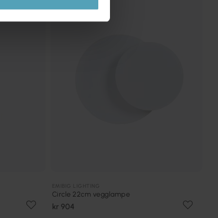
PRISMATCH
EMIBIG LIGHTING
Circle 22cm vegglampe
kr 904