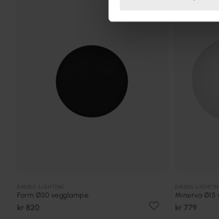
EMIBIG LIGHTING
EMIBIG LIGHTI
Form Ø30 vegglampe
Minerva Ø15
kr 820
kr 779