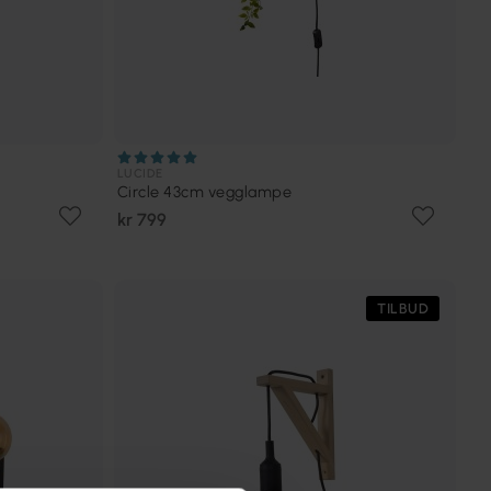
LUCIDE
Circle 43cm vegglampe
kr 799
TILBUD