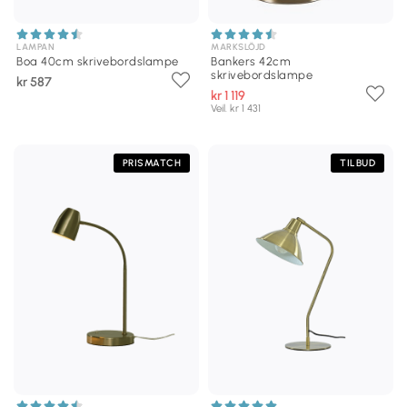
LAMPAN
MARKSLÖJD
Boa 40cm skrivebordslampe
Bankers 42cm
skrivebordslampe
kr 587
kr 1 119
Veil. kr 1 431
PRISMATCH
TILBUD