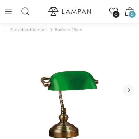
0
0
...
Skrivebordslamper
Bankers 25cm