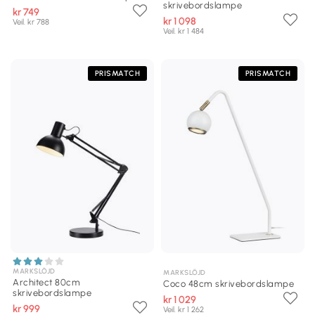
skrivebordslampe
kr 749
kr 1 098
Veil. kr 788
Veil. kr 1 484
PRISMATCH
PRISMATCH
MARKSLÖJD
MARKSLÖJD
Architect 80cm
Coco 48cm skrivebordslampe
skrivebordslampe
kr 1 029
kr 999
Veil. kr 1 262