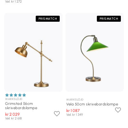
Veil. kr 1 272
PRISMATCH
PRISMATCH
MARKSLÖJD
MARKSLÖJD
Grimstad 56cm
Vela 50cm skrivebordslampe
skrivebordslampe
kr 1 087
kr 2 029
Veil. kr 1 349
Veil. kr 2 618