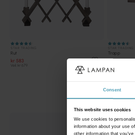
STAR TRADING
STAR TRADING
Rut
Trapp
kr 583
kr 486
Veil. kr 679
Veil. kr 569
Consent
This website uses cookies
We use cookies to personalis
PRISMATCH
information about your use of
other information that you’ve