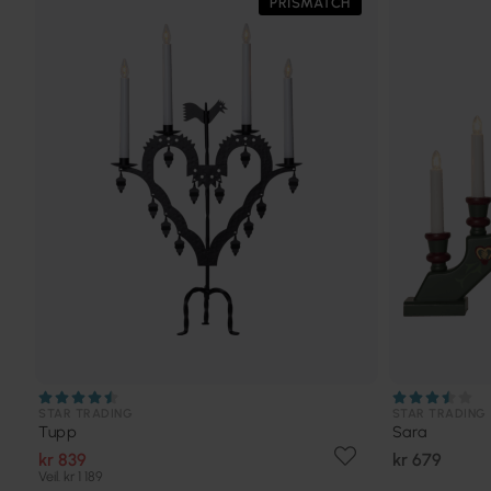
PRISMATCH
STAR TRADING
STAR TRADING
Tupp
Sara
kr 839
kr 679
Veil. kr 1 189