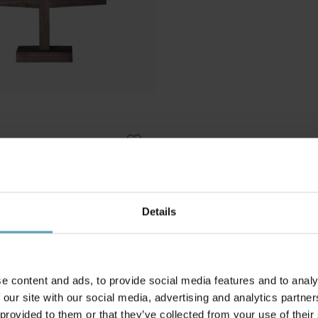
Details
Andre kjøpte også
e content and ads, to provide social media features and to analy
PRISMATCH
 our site with our social media, advertising and analytics partn
 provided to them or that they’ve collected from your use of their