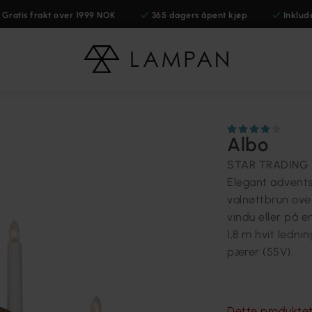
Gratis frakt over 1999 NOK
365 dagers åpent kjøp
Inklud
Albo
STAR TRADING
Elegant advents
valnøttbrun over
vindu eller på e
1,8 m hvit ledni
pærer (55V).
Dette produktet 