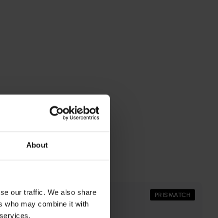
About
se our traffic. We also share
PRISMATCH
PRISMATCH
ers who may combine it with
 services.