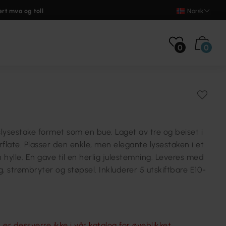
ert mva og toll
Norsk
0
0
lysestake formet som en bue. Laget av tre og beiset i
flate. Plasser den enkle, men elegante lysestaken i et
n hylle. En gave til en herlig julestemning. Leveres med
ng, strømbryter og støpsel. Inkluderer 5 utskiftbare E10-
er dessverre ikke i vår katalog for øyeblikket.