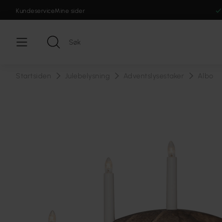
Kundeservice
Mine sider
Startsiden
Julebelysning
Adventslysestaker
Albo