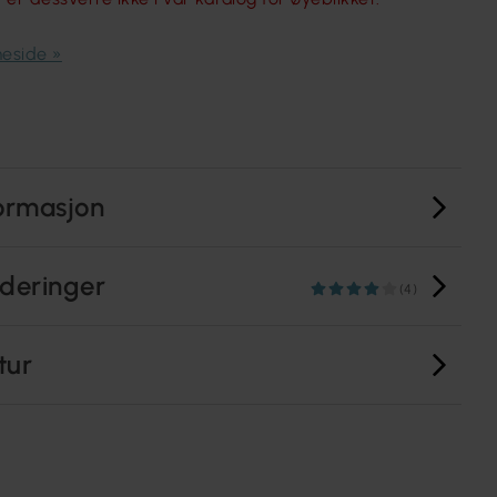
meside »
ormasjon
deringer
(4)
tur