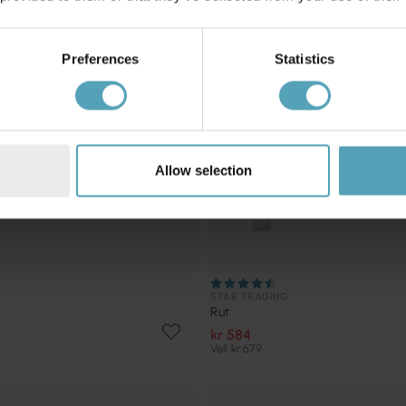
Preferences
Statistics
Allow selection
STAR TRADING
Rut
kr 584
Veil. kr 679