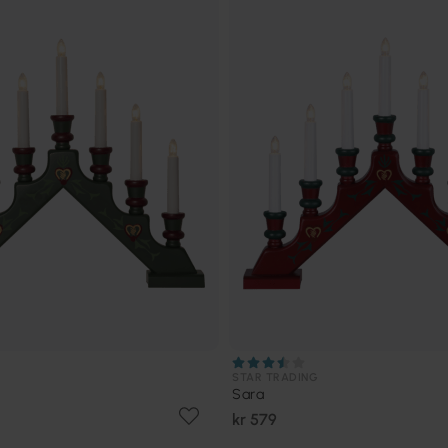
STAR TRADING
Sara
kr 579