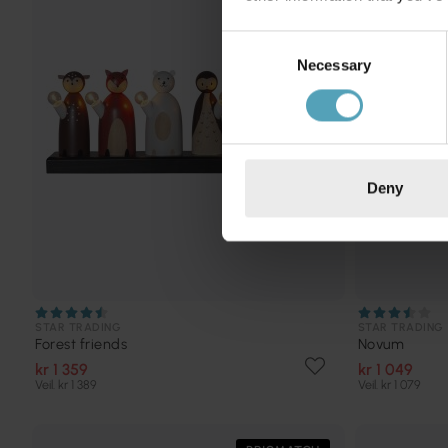
Consent
Necessary
Selection
Deny
STAR TRADING
STAR TRADING
Forest friends
Novum
kr 1 359
kr 1 049
Veil. kr 1 389
Veil. kr 1 079