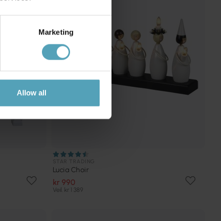
Marketing
Allow all
STAR TRADING
Lucia Choir
kr 990
Veil. kr 1 389