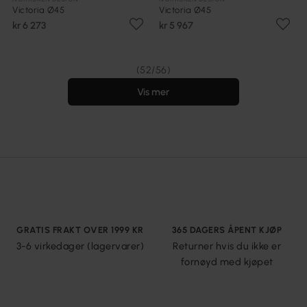
Victoria Ø45
Victoria Ø45
kr 6 273
kr 5 967
(52/56)
Vis mer
GRATIS FRAKT OVER 1999 KR
365 DAGERS ÅPENT KJØP
3-6 virkedager (lagervarer)
Returner hvis du ikke er
fornøyd med kjøpet