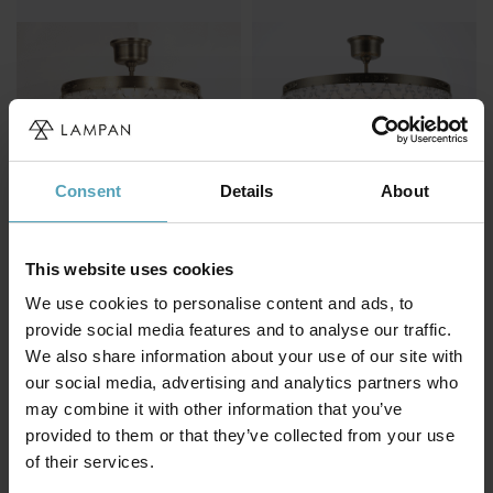
Consent
Details
About
NORRSKEN DESIGN
NORRSKEN DESIGN
This website uses cookies
Fanny Ø36
Fanny Ø46
kr 2 329
kr 3 079
We use cookies to personalise content and ads, to
provide social media features and to analyse our traffic.
We also share information about your use of our site with
our social media, advertising and analytics partners who
may combine it with other information that you’ve
provided to them or that they’ve collected from your use
of their services.