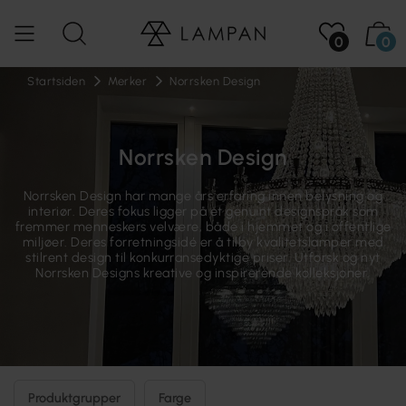
0
0
Startsiden
Merker
Norrsken Design
Norrsken Design
Norrsken Design har mange års erfaring innen belysning og
interiør. Deres fokus ligger på et genuint designspråk som
fremmer menneskers velvære, både i hjemmet og i offentlige
miljøer. Deres forretningsidé er å tilby kvalitetslamper med
stilrent design til konkurransedyktige priser. Utforsk og nyt
Norrsken Designs kreative og inspirerende kolleksjoner.
Produktgrupper
Farge