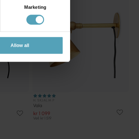
Marketing
Allow all
H. SKJALM P
Vala
kr 1 099
Veil. kr 1 519