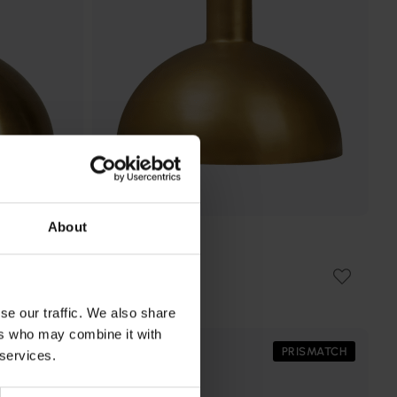
About
H. SKJALM P
Mid Ø25
kr 1 409
se our traffic. We also share
ers who may combine it with
TILBUD
PRISMATCH
 services.