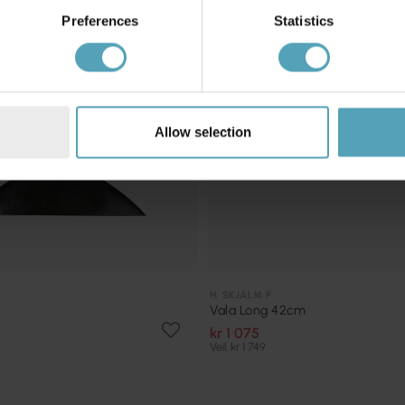
Preferences
Statistics
Allow selection
H. SKJALM P
Vala Long 42cm
kr 1 075
Veil. kr 1 749