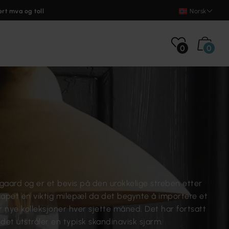
ert mva og toll
Norsk
0
0
gaard og er et bevis på den urokkelige streben etter
skapet en viktig milepæl da det begynte å importere et
r nye kolleksjoner hver sjette måned. Det har fortsatt
det utstråler en typisk skandinavisk sjarm.