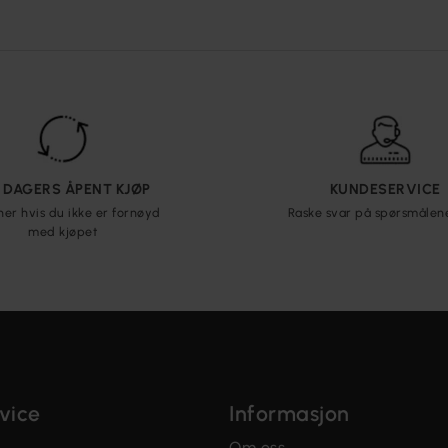
5 DAGERS ÅPENT KJØP
KUNDESERVICE
ner hvis du ikke er fornøyd
Raske svar på spørsmålen
med kjøpet
vice
Informasjon
Om oss