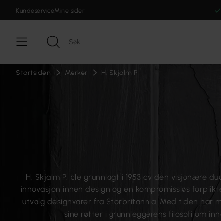
Kundeservice
Mine sider
Startsiden
Merker
H. Skjalm P
H. Skjalm P. ble grunnlagt i 1953 av den visjonære 
innovasjon innen design og en kompromissløs forplikte
utvalg designvarer fra Storbritannia. Med tiden har m
sine røtter i grunnleggerens filosofi om i