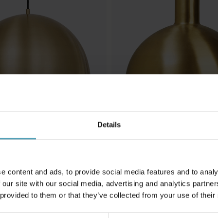
Details
H. SKJALM P
Mid Ø25
kr 1 449
e content and ads, to provide social media features and to analy
 our site with our social media, advertising and analytics partn
TILBUD
 provided to them or that they’ve collected from your use of their