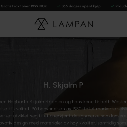
Gratis frakt over 1999 NOK
365 dagers åpent kjøp
Inklud
H. Skjalm P
duoen Hagbarth Skjalm Petersen og hans kone Lisbeth Wester
lse til kvalitet. På begynnelsen av 1980-tallet markerte sel
erket utviklet seg til et anerkjent designmerke som lansere
nnovativ design med materialer av høy kvalitet, samtidig som 