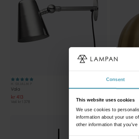
Consent
H. SKJALM P
H. SKJALM P
Vala
Grand Ø43
kr 413
kr 2 936
This website uses cookies
Veil. kr 1 378
We use cookies to personalis
information about your use of
other information that you’ve
Consent