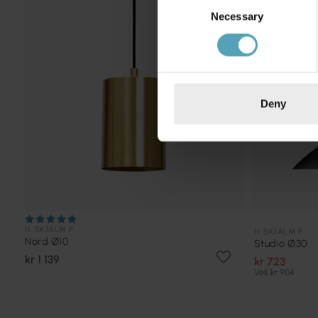
Necessary
Selection
Deny
H. SKJALM P
H. SKJALM P
Nord Ø10
Studio Ø30
kr 1 139
kr 723
Veil. kr 904